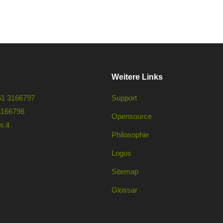
Weitere Links
61 3166797
Support
3166798
Opensource
.it
Philosophie
Logos
Sitemap
Glossar