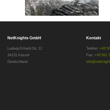
NetKnights GmbH
Kontakt
Ludwig-Erhard-Str. 12
Telefon:
+49 5
34131 Kassel
Fax:
+49 561 
Deutschland
info@netknights