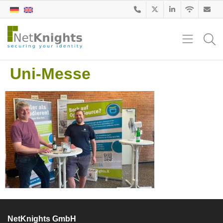
Uni-Messe
NetKnights GmbH