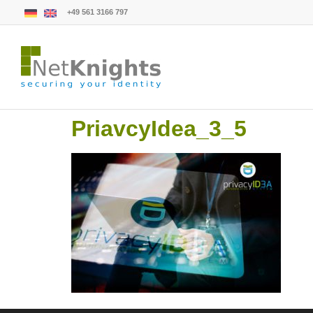
+49 561 3166 797
PriavcyIdea_3_5