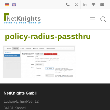
policy-radius-passthru
NetKnights GmbH
Ludwig-Erhard-Str. 12
34131 Kassel