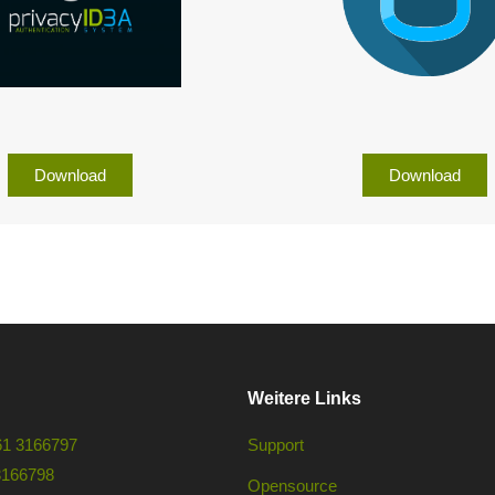
Download
Download
Weitere Links
61 3166797
Support
3166798
Opensource