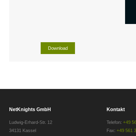
Download
NetKnights GmbH
Kontakt
Ludwig-Erhard-Str. 12
Telefon:
+49 5
34131 Kassel
Fax:
+49 561 