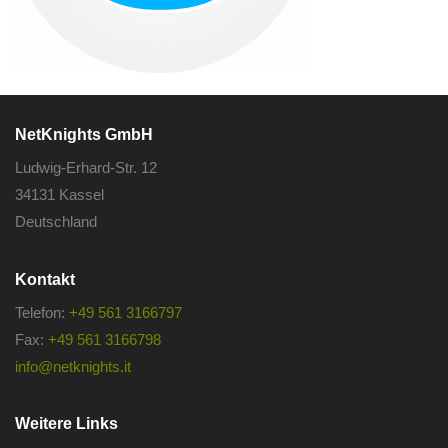
NetKnights GmbH
Ludwig-Erhard-Str. 12
34131 Kassel
Deutschland
Kontakt
Telefon:
+49 561 3166797
Fax:
+49 561 3166798
info@netknights.it
Weitere Links