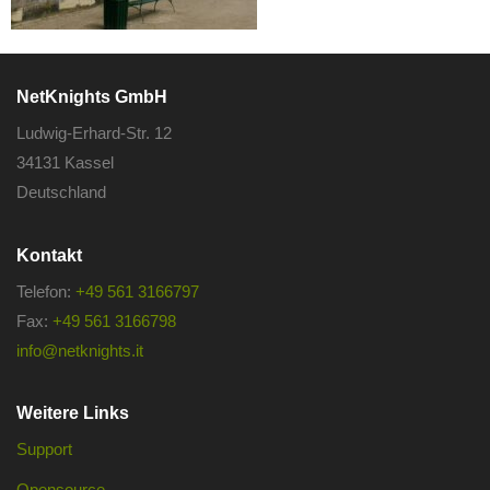
NetKnights GmbH
Ludwig-Erhard-Str. 12
34131 Kassel
Deutschland
Kontakt
Telefon:
+49 561 3166797
Fax:
+49 561 3166798
info@netknights.it
Weitere Links
Support
Opensource