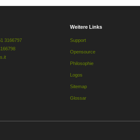
Weitere Links
61 3166797
Support
3166798
Opensource
.it
Philosophie
Logos
Sitemap
Glossar