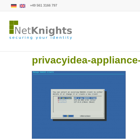
+49 561 3166 797
privacyidea-appliance