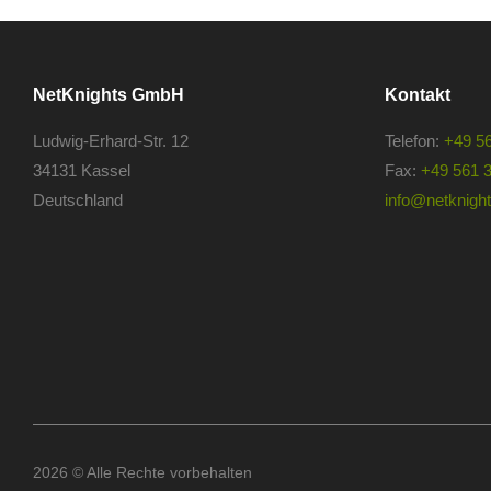
NetKnights GmbH
Kontakt
Ludwig-Erhard-Str. 12
Telefon:
+49 5
34131 Kassel
Fax:
+49 561 
Deutschland
info@netknights
2026 © Alle Rechte vorbehalten