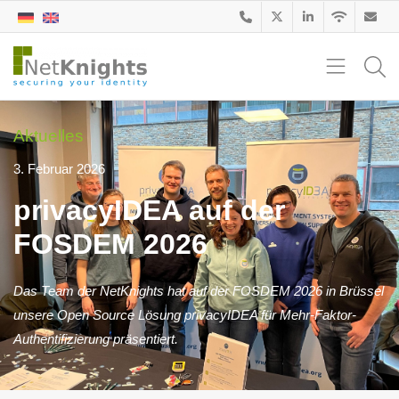
Aktuelles
3. Februar 2026
privacyIDEA auf der
FOSDEM 2026
Das Team der NetKnights hat auf der FOSDEM 2026 in Brüssel
unsere Open Source Lösung privacyIDEA für Mehr-Faktor-
Authentifizierung präsentiert.