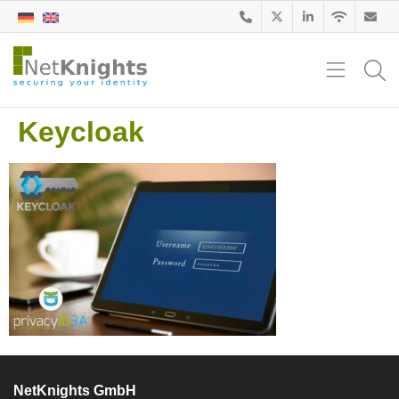
Keycloak
NetKnights GmbH