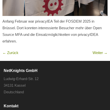
Anfang Februar war privacyIEA Teil der FOSDEM 2025 in
Brüssel. Dort konnten interessierte Besucher mehr über Open
Source MFA und die Einsatzmöglichkeiten von privacyIDEA
erfahren.
←
Zurück
Weiter
→
NetKnights GmbH
Ludwig-Erhard-Str. 12
34131 Kassel
Deutschland
Kontakt