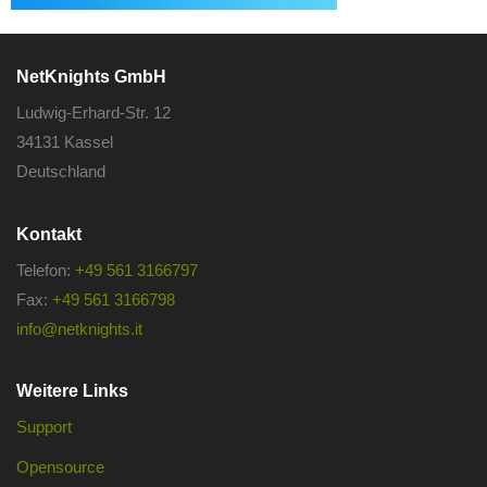
NetKnights GmbH
Ludwig-Erhard-Str. 12
34131 Kassel
Deutschland
Kontakt
Telefon:
+49 561 3166797
Fax:
+49 561 3166798
info@netknights.it
Weitere Links
Support
Opensource