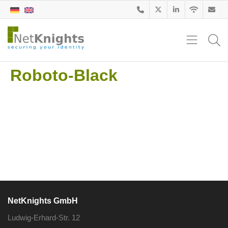
Roboto-Black
NetKnights GmbH
Ludwig-Erhard-Str. 12