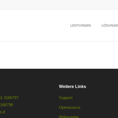
LEISTUNGEN
LÖSUNGE
Weitere Links
61 3166797
Support
3166798
Opensource
.it
Philosophie