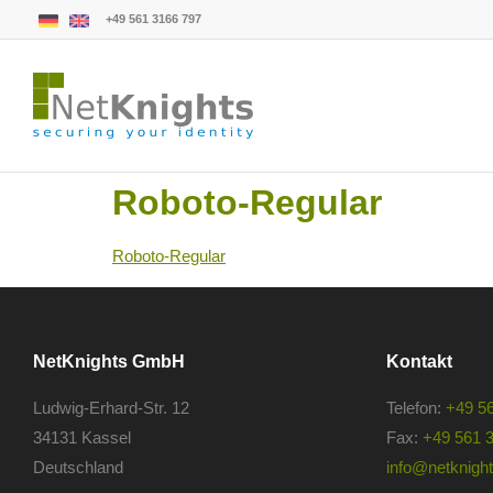
+49 561 3166 797
Roboto-Regular
Roboto-Regular
NetKnights GmbH
Kontakt
Ludwig-Erhard-Str. 12
Telefon:
+49 5
34131 Kassel
Fax:
+49 561 
Deutschland
info@netknights