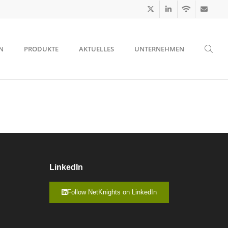
N
PRODUKTE
AKTUELLES
UNTERNEHMEN
LinkedIn
Follow NetKnights on LinkedIn