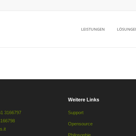
LEISTUNGEN
LÖSUNGE
Weitere Links
61 3166797
Support
3166798
Opensource
.it
Philosophie