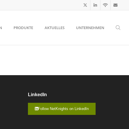
N
PRODUKTE
AKTUELLES
UNTERNEHMEN
LinkedIn
Follow NetKnights on LinkedIn