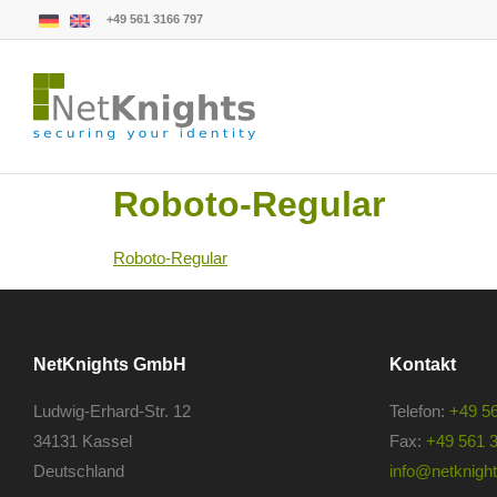
+49 561 3166 797
Roboto-Regular
Roboto-Regular
NetKnights GmbH
Kontakt
Ludwig-Erhard-Str. 12
Telefon:
+49 5
34131 Kassel
Fax:
+49 561 
Deutschland
info@netknights