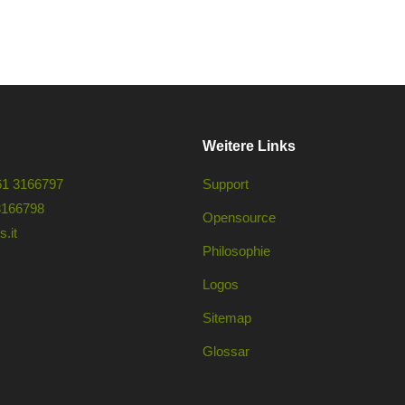
Weitere Links
61 3166797
Support
3166798
Opensource
.it
Philosophie
Logos
Sitemap
Glossar