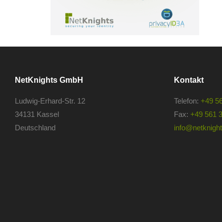
NetKnights GmbH
Kontakt
Ludwig-Erhard-Str. 12
Telefon:
+49 5
34131 Kassel
Fax:
+49 561 
Deutschland
info@netknights